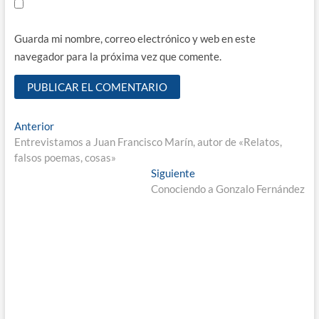
Guarda mi nombre, correo electrónico y web en este
navegador para la próxima vez que comente.
Navegación
Entrada
Anterior
anterior:
Entrevistamos a Juan Francisco Marín, autor de «Relatos,
de
falsos poemas, cosas»
entradas
Entrada
Siguiente
siguiente:
Conociendo a Gonzalo Fernández