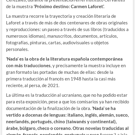
de la muestra
‘Próximo destino: Carmen Laforet’.
La muestra recorre la trayectoria y creación literaria de
Laforet a través de más de dos centenares de obras originales
y reproducciones: un paseo a través de sus libros (traducidos a
numerosos idiomas), manuscritos, documentos, artículos,
fotografías, pinturas, cartas, audiovisuales u objetos
personales.
‘Nada’ es la obra de la literatura española contemporánea
con más traducciones
, y precisamente la muestra incluye en
gran formato las portadas de muchas de ellas: desde la
primera traducción al francés en 1948 hasta la casi más
reciente, al persa, de 2021.
La última es la traducción al ucraniano, que no ha podido estar
para esta exposición, pese a que los comisarios ya han recibido
documentación de la finalización de la obra.
‘Nada’ se ha
vertido a docenas de lenguas: italiano, inglés, alemán, sueco,
neerlandés, portugués, chino (taiwanés y continental),
árabe, búlgaro, checo o coreano. Otras novelas traducidas al
alemán, francés, neerlandés, portugués y ruso
fueron ‘La isla