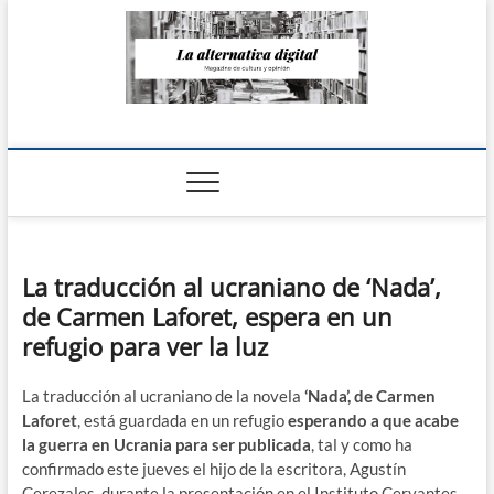
Saltar
al
contenido
La Alternativa
digital
La traducción al ucraniano de ‘Nada’,
de Carmen Laforet, espera en un
refugio para ver la luz
La traducción al ucraniano de la novela
‘Nada’, de Carmen
Laforet
, está guardada en un refugio
esperando a que acabe
la guerra en Ucrania para ser publicada
, tal y como ha
confirmado este jueves el hijo de la escritora, Agustín
Cerezales, durante la presentación en el Instituto Cervantes