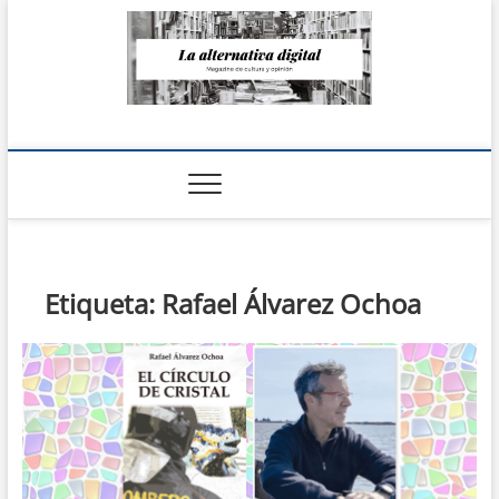
Saltar
al
contenido
La Alternativa
digital
Etiqueta:
Rafael Álvarez Ochoa