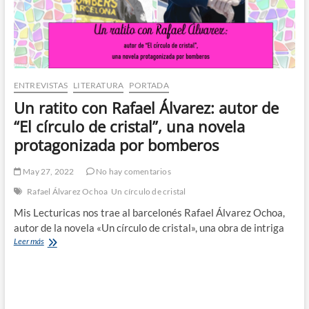
ENTREVISTAS
LITERATURA
PORTADA
Un ratito con Rafael Álvarez: autor de
“El círculo de cristal”, una novela
protagonizada por bomberos
May 27, 2022
No hay comentarios
Rafael Álvarez Ochoa
Un círculo de cristal
Mis Lecturicas nos trae al barcelonés Rafael Álvarez Ochoa,
autor de la novela «Un círculo de cristal», una obra de intriga
Un
Leer más
ratito
con
Rafael
Álvarez:
autor