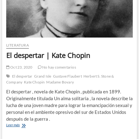
LITERATURA
El despertar | Kate Chopin
Oct 23, 2020
No hay comentarios
El despertar
Grand Isle
Gustave Flaubert
Herbert S. Stone &
Company
Kate Chopin
Madame Bovary
El despertar , novela de Kate Chopin , publicada en 1899.
Originalmente titulada Un alma solitaria , la novela describe la
lucha de una joven madre para lograr la emancipación sexual y
personal en el ambiente opresivo del sur de Estados Unidos
después de la guerra .
El
Leer más
despertar
|