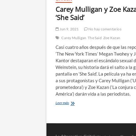
Carey Mulligan y Zoe Kaz
‘She Said’
Jun 9, 2021
No hay comentarios
Carey Mulligan
The Said
Zoe Kazan
Casi cuatro años después de que las rep
‘The New York Times’ Megan Twohey y J
Kantor destaparan el escándalo sexual 
Weinstein, su historia dará el salto a la 
pantalla en ‘She Said’. La película ya ha 
a sus protagonistas y Carey Mulligan (‘
prometedora’) y Zoe Kazan (‘La conjura 
América’) darán vida a las periodistas.
Carey
Leer más
Mulligan
y
Zoe
Kazan
en
‘She