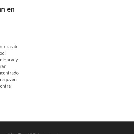
an en
orteras de
odi
de Harvey
gran
encontrado
Una joven
contra