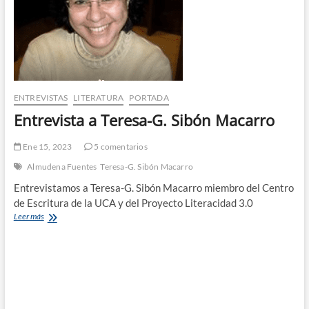
ENTREVISTAS
LITERATURA
PORTADA
Entrevista a Teresa-G. Sibón Macarro
Ene 15, 2023
5 comentarios
Almudena Fuentes
Teresa-G. Sibón Macarro
Entrevistamos a Teresa-G. Sibón Macarro miembro del Centro
de Escritura de la UCA y del Proyecto Literacidad 3.0
Entrevista
Leer más
a
Teresa-
G.
Sibón
Macarro