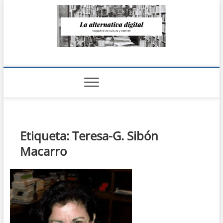
Saltar
al
contenido
La Alternativa
digital
Etiqueta:
Teresa-G. Sibón
Macarro