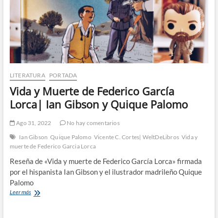
LITERATURA
PORTADA
Vida y Muerte de Federico García
Lorca| Ian Gibson y Quique Palomo
Ago 31, 2022
No hay comentarios
Ian Gibson
Quique Palomo
Vicente C. Cortes| WeltDeLibros
Vida y
muerte de Federico Garcia Lorca
Reseña de «Vida y muerte de Federico García Lorca» firmada
por el hispanista Ian Gibson y el ilustrador madrileño Quique
Palomo
Vida
Leer más
y
Muerte
de