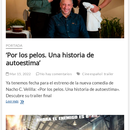
PORTADA
‘Por los pelos. Una historia de
autoestima’
Mar 15, 2022
No hay comentarios
Cine español
trailer
Ya tenemos fecha para el estreno de la nueva comedia de
Nacho C. Velilla: «Por los pelos. Una historia de autoestima».
Descubre su trailer final
‘Por
Leer más
los
pelos.
Una
historia
de