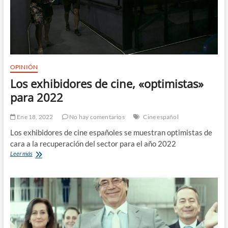
la
Berlinale
OPINIÓN
Los exhibidores de cine, «optimistas»
para 2022
Ene 18, 2022
No hay comentarios
Cine español
Los exhibidores de cine españoles se muestran optimistas de
cara a la recuperación del sector para el año 2022
Los
Leer más
exhibidores
de
cine,
«optimistas»
para
2022