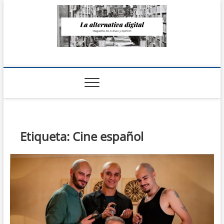
Saltar
al
contenido
La Alternativa
digital
Etiqueta:
Cine español