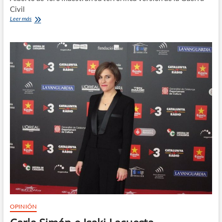
Civil
‘Malnazidos’
Leer más
–
Trailer
final
OPINIÓN