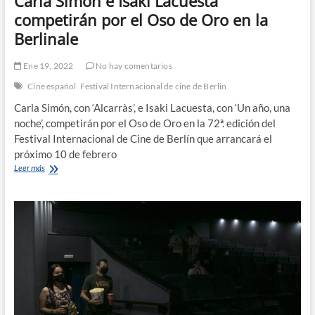
Carla Simón e Isaki Lacuesta
competirán por el Oso de Oro en la
Berlinale
Ene 19, 2022
No hay comentarios
Cine español
Festival Internacional de cine de Berlin
Carla Simón, con ‘Alcarràs’, e Isaki Lacuesta, con ‘Un año, una
noche’, competirán por el Oso de Oro en la 72ª. edición del
Festival Internacional de Cine de Berlín que arrancará el
próximo 10 de febrero
Carla
Leer más
Simón
e
Isaki
Lacuesta
competirán
por
el
Oso
de
Oro
en