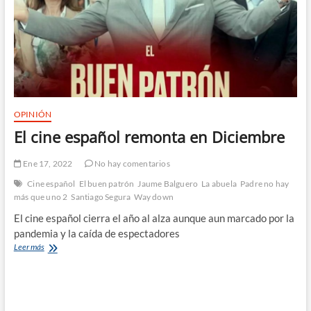
OPINIÓN
El cine español remonta en Diciembre
Ene 17, 2022
No hay comentarios
Cine español
El buen patrón
Jaume Balguero
La abuela
Padre no hay
más que uno 2
Santiago Segura
Way down
El cine español cierra el año al alza aunque aun marcado por la
pandemia y la caída de espectadores
El
Leer más
cine
español
remonta
en
Diciembre