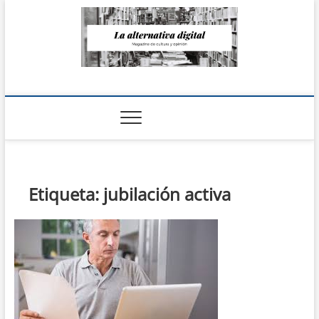
Saltar
al
contenido
La Alternativa
digital
Etiqueta:
jubilación activa