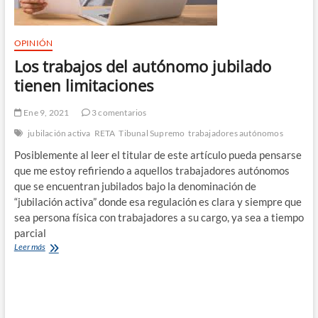
OPINIÓN
Los trabajos del autónomo jubilado
tienen limitaciones
Ene 9, 2021
3 comentarios
jubilación activa
RETA
Tibunal Supremo
trabajadores autónomos
Posiblemente al leer el titular de este artículo pueda pensarse
que me estoy refiriendo a aquellos trabajadores autónomos
que se encuentran jubilados bajo la denominación de
“jubilación activa” donde esa regulación es clara y siempre que
sea persona física con trabajadores a su cargo, ya sea a tiempo
parcial
Los
Leer más
trabajos
del
autónomo
jubilado
tienen