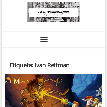
Saltar
al
contenido
La Alternativa
digital
Etiqueta:
Ivan Reitman