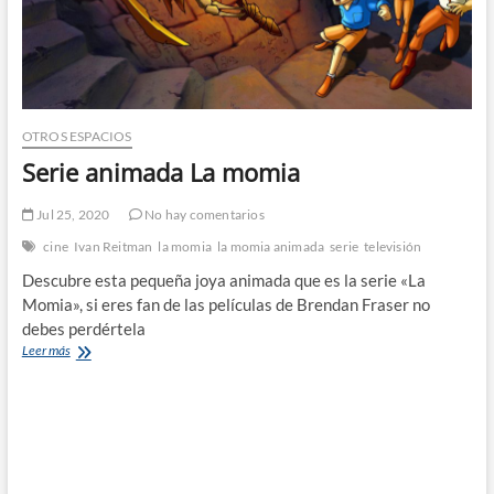
OTROS ESPACIOS
Serie animada La momia
Jul 25, 2020
No hay comentarios
cine
Ivan Reitman
la momia
la momia animada
serie
televisión
Descubre esta pequeña joya animada que es la serie «La
Momia», si eres fan de las películas de Brendan Fraser no
debes perdértela
Serie
Leer más
animada
La
momia