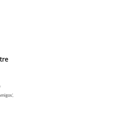
tre
r
amigos’,