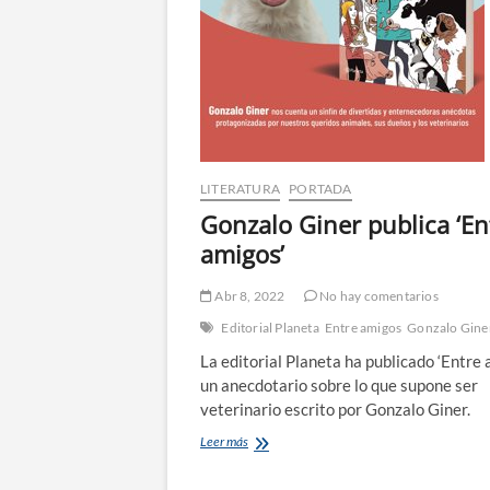
LITERATURA
PORTADA
Gonzalo Giner publica ‘En
amigos’
Abr 8, 2022
No hay comentarios
Editorial Planeta
Entre amigos
Gonzalo Gine
La editorial Planeta ha publicado ‘Entre 
un anecdotario sobre lo que supone ser
veterinario escrito por Gonzalo Giner.
Gonzalo
Leer más
Giner
publica