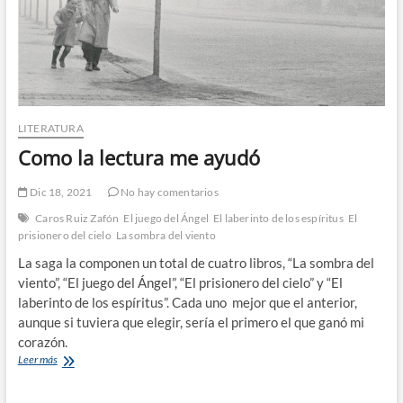
LITERATURA
Como la lectura me ayudó
Dic 18, 2021
No hay comentarios
Caros Ruiz Zafón
El juego del Ángel
El laberinto de los espíritus
El
prisionero del cielo
La sombra del viento
La saga la componen un total de cuatro libros, “La sombra del
viento”, “El juego del Ángel”, “El prisionero del cielo” y “El
laberinto de los espíritus”. Cada uno mejor que el anterior,
aunque si tuviera que elegir, sería el primero el que ganó mi
corazón.
Como
Leer más
la
lectura