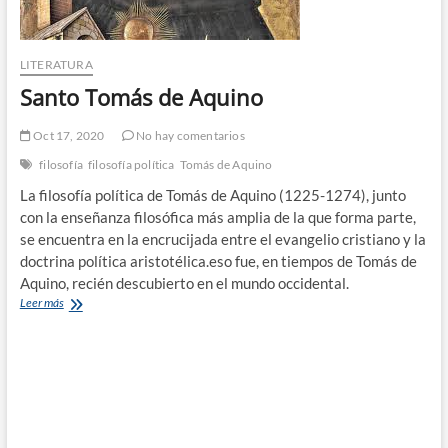
LITERATURA
Santo Tomás de Aquino
Oct 17, 2020
No hay comentarios
filosofía
filosofía política
Tomás de Aquino
La filosofía política de Tomás de Aquino (1225-1274), junto
con la enseñanza filosófica más amplia de la que forma parte,
se encuentra en la encrucijada entre el evangelio cristiano y la
doctrina política aristotélica.eso fue, en tiempos de Tomás de
Aquino, recién descubierto en el mundo occidental.
Santo
Leer más
Tomás
de
Aquino