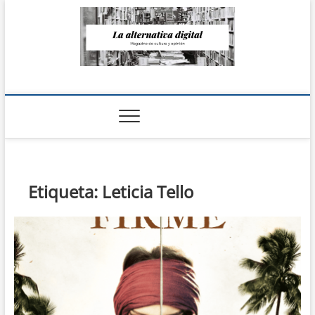
Saltar
al
contenido
La Alternativa
digital
Etiqueta:
Leticia Tello