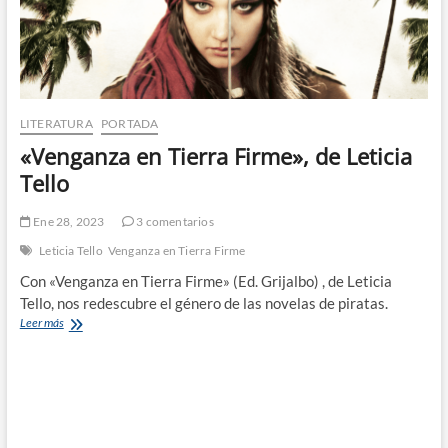
LITERATURA
PORTADA
«Venganza en Tierra Firme», de Leticia
Tello
Ene 28, 2023
3 comentarios
Leticia Tello
Venganza en Tierra Firme
Con «Venganza en Tierra Firme» (Ed. Grijalbo) , de Leticia
Tello, nos redescubre el género de las novelas de piratas.
«Venganza
Leer más
en
Tierra
Firme»,
de
Leticia
Tello