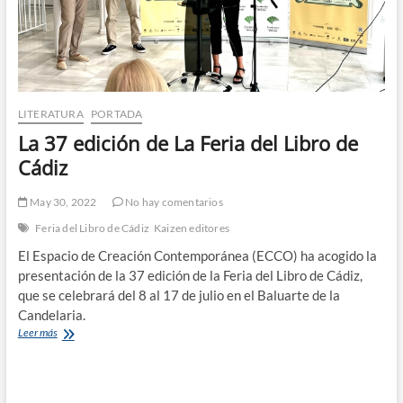
LITERATURA
PORTADA
La 37 edición de La Feria del Libro de
Cádiz
May 30, 2022
No hay comentarios
Feria del Libro de Cádiz
Kaizen editores
El Espacio de Creación Contemporánea (ECCO) ha acogido la
presentación de la 37 edición de la Feria del Libro de Cádiz,
que se celebrará del 8 al 17 de julio en el Baluarte de la
Candelaria.
La
Leer más
37
edición
de
La