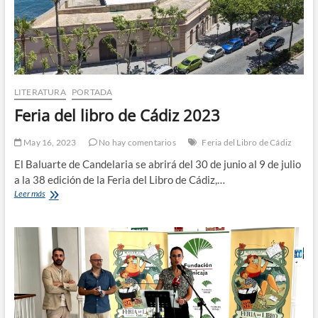
LITERATURA
PORTADA
Feria del libro de Cádiz 2023
May 16, 2023
No hay comentarios
Feria del Libro de Cádiz
El Baluarte de Candelaria se abrirá del 30 de junio al 9 de julio
a la 38 edición de la Feria del Libro de Cádiz,…
Feria
Leer más
del
libro
de
Cádiz
2023