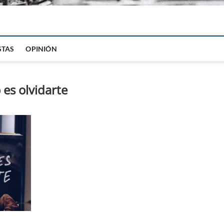
igital
STAS
OPINIÓN
 es olvidarte