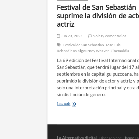
Festival de San Sebastián
suprime la división de act
actriz
Jun 23, 2021
No hay comentarios
Festival de San Sebastián
José Luis
Rebordinos
Sigourney Weaver
Zinemaldia
La 69 edición del Festival Internacional 
San Sebastián, que tendrá lugar del 17 a
septiembre en la capital guipuzcoana, ha
suprimido la división de actor y actriz y
solo una interpretación principal y otra 
sin distinción de género.
Festival
Leer más
de
San
Sebastián
suprime
la
división
La Alternativa digital
| Diseñado por:
Theme Fr