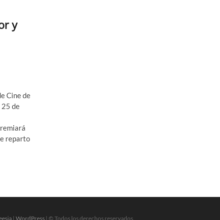
or y
de Cine de
l 25 de
 premiará
de reparto
eesia
|
WordPress
| © Todos los derechos reservados