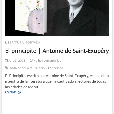
LITERATURA
PORTADA
El principito | Antoine de Saint-Exupéry
Jul 19, 2023
No hay comentarios
Antoine de Saint-Exupéry
El principito
El Principito, escrito por Antoine de Saint-Exupéry, es una obra
maestra de la literatura que ha cautivado a lectores de todas
las edades desde su…
El
Leer más
principito
|
Antoine
de