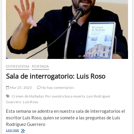
ENTREVISTAS
PORTADA
Sala de interrogatorio: Luis Roso
Mar 25, 2023
No hay comentarios
Crimen de Malladas: Por vuestra boca muerta
Luis Rodríguez
Guerrero
Luis Roso
Esta semana se adentra en nuestra sala de interrogatorios el
escritor Luis Roso, quien se somete a las preguntas de Luis
Rodríguez Guerrero
Sala
Leer más