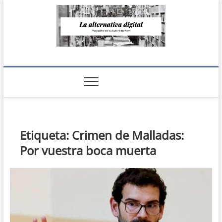
Saltar
al
contenido
La Alternativa
digital
Etiqueta:
Crimen de Malladas:
Por vuestra boca muerta