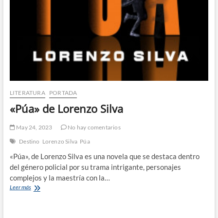
LITERATURA
PORTADA
«Púa» de Lorenzo Silva
May 24, 2023
No hay comentarios
Destino
Lorenzo Silva
Púa
«Púa», de Lorenzo Silva es una novela que se destaca dentro
del género policial por su trama intrigante, personajes
complejos y la maestría con la…
«Púa»
Leer más
de
Lorenzo
Silva