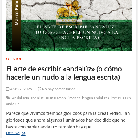
OPINIÓN
El arte de escribir «andalúz» (o cómo
hacerle un nudo a la lengua escrita)
Abr 27, 2025
No hay comentarios
Andalucía
andaluz
Juan Ramón Jiménez
lengua andaluza
literatura en
andaluz
Parece que vivimos tiempos gloriosos para la creatividad. Tan
gloriosos que ahora algunos iluminados han decidido que no
basta con hablar andaluz: también hay que…
El
Leer más
arte