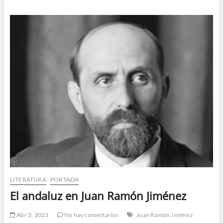
de
escribir
«andalúz»
(o
cómo
hacerle
un
nudo
a
la
lengua
escrita)
LITERATURA
PORTADA
El andaluz en Juan Ramón Jiménez
Abr 3, 2023
No hay comentarios
Juan Ramón Jiménez