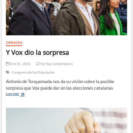
OPINIÓN
Y Vox dio la sorpresa
Ene 31, 2021
No hay comentarios
Congreso de los Diputados
Antonio de Torquemada nos da su visión sobre la posible
sorpresa que Vox puede dar en las elecciones catalanas
Y
Leer más
Vox
dio
la
sorpresa