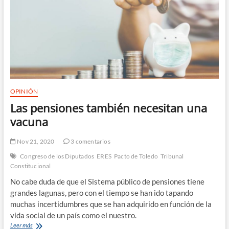
OPINIÓN
Las pensiones también necesitan una
vacuna
Nov 21, 2020
3 comentarios
Congreso de los Diputados
ERES
Pacto de Toledo
Tribunal
Constitucional
No cabe duda de que el Sistema público de pensiones tiene
grandes lagunas, pero con el tiempo se han ido tapando
muchas incertidumbres que se han adquirido en función de la
vida social de un país como el nuestro.
Las
Leer más