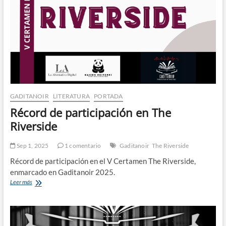
GADITANOIR
LITERATURA
PORTADA
Récord de participación en The
Riverside
Sep 1, 2025
1 comentario
Gaditanoir
The Riverside
Récord de participación en el V Certamen The Riverside,
enmarcado en Gaditanoir 2025.
Récord
Leer más
de
participación
en
The