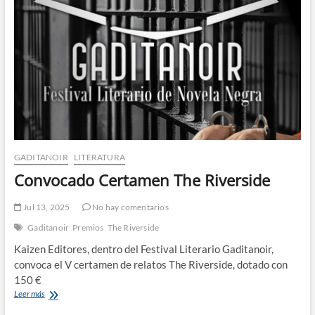
Riverside
GADITANOIR
LITERATURA
Convocado Certamen The Riverside
Jul 13, 2025
No hay comentarios
Gaditanoir
Premios
The Riverside
Kaizen Editores, dentro del Festival Literario Gaditanoir,
convoca el V certamen de relatos The Riverside, dotado con
150 €
Convocado
Leer más
Certamen