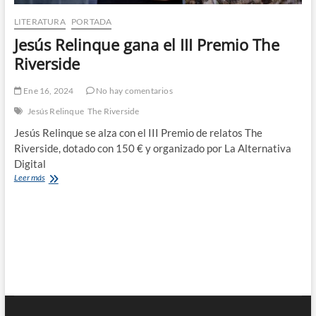
LITERATURA
PORTADA
Jesús Relinque gana el III Premio The
Riverside
Ene 16, 2024
No hay comentarios
Jesús Relinque
The Riverside
Jesús Relinque se alza con el III Premio de relatos The
Riverside, dotado con 150 € y organizado por La Alternativa
Digital
Jesús
Leer más
Relinque
gana
el
III
Premio
The
Riverside