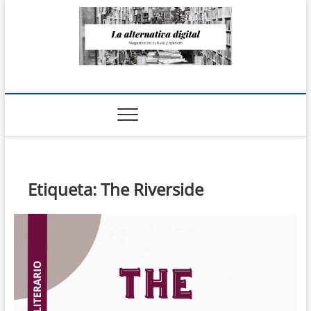
Saltar
al
contenido
La Alternativa
digital
Etiqueta:
The Riverside