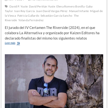
David P. Yuste
David Periñán Yuste
Elena Romero Bonilla
Gaby
Taylor
Ivan Rey García
Juan David Vargas Pérez
Manuel Infante
Miguel de
la Viesca
Patricia Gallardo
Sebastián García Sancho
The
Riverside
Yolanda Fernández
El jurado del IV Certamen The Riverside (2024), en el que
colabora La Alternativa y organizado por Kaizen Editores ha
declarado finalistas del mismo los siguientes relatos
Ya
Leer más
tenemos
los
finalistas
del
IV
Certamen
The
Riverside