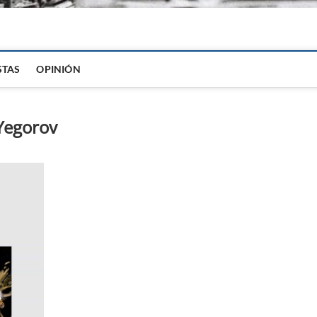
igital
STAS
OPINIÓN
 Yegorov