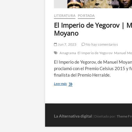
LITERATURA
PORTADA
El Imperio de Yegorov | 
Moyano
Jun 7, 2023
No hay comentarios
Anagrama
El Imperio de Yegorov
Manuel M
El Imperio de Yegorov, de Manuel Moyan
proclamó con el Premio Celsius 2015 y f
finalista del Premio Herralde.
El
Leer más
Imperio
de
Yegorov
|
Manuel
Moyano
La Alternativa digital
| Diseñado por:
Theme Fr