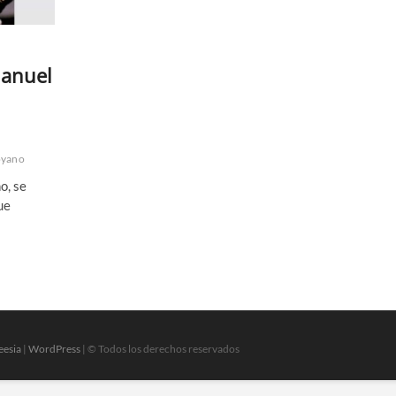
Manuel
oyano
o, se
ue
eesia
|
WordPress
| © Todos los derechos reservados