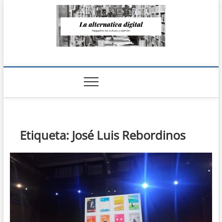
Saltar
al
contenido
La Alternativa
digital
Etiqueta:
José Luis Rebordinos