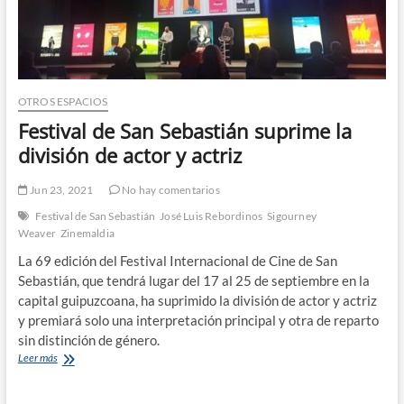
OTROS ESPACIOS
Festival de San Sebastián suprime la
división de actor y actriz
Jun 23, 2021
No hay comentarios
Festival de San Sebastián
José Luis Rebordinos
Sigourney
Weaver
Zinemaldia
La 69 edición del Festival Internacional de Cine de San
Sebastián, que tendrá lugar del 17 al 25 de septiembre en la
capital guipuzcoana, ha suprimido la división de actor y actriz
y premiará solo una interpretación principal y otra de reparto
sin distinción de género.
Festival
Leer más
de
San