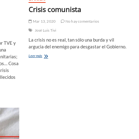
Crisis comunista
Mar 13, 2020
No hay comentarios
José Luis Tivi
La crisis no es real, tan sólo una burda y vil
or TVE y
argucia del enemigo para desgastar el Gobierno.
una
Crisis
Leer más
nitarias;
comunista
gos… Cosa
risis
llecidos