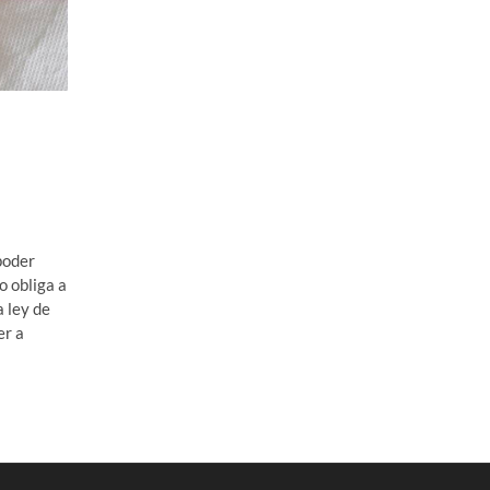
poder
o obliga a
a ley de
er a