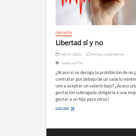
OPINIÓN
Libertad sí y no
Feb 19, 2020
No hay comentarios
José Luis Tivi
¿Acaso si se deroga la prohibición de no 
contratar por debajo de un salario mínim
uno a aceptar un salario bajo? ¿Acaso un
gestación subrogada obligaría a una muj
gestar a un hijo para otros?
Libertad
Leer más
sí
y
no