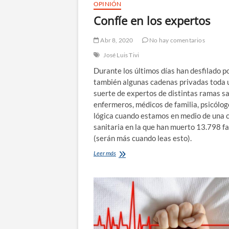
OPINIÓN
Confíe en los expertos
Abr 8, 2020
No hay comentarios
José Luis Tivi
Durante los últimos días han desfilado p
también algunas cadenas privadas toda 
suerte de expertos de distintas ramas sa
enfermeros, médicos de familia, psicólo
lógica cuando estamos en medio de una c
sanitaria en la que han muerto 13.798 fa
(serán más cuando leas esto).
Confíe
Leer más
en
los
expertos