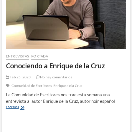
ENTREVISTAS
PORTADA
Conociendo a Enrique de la Cruz
Feb 25, 2023
No hay comentarios
Comunidad de Escritores
Enrique de la Cruz
La Comunidad de Escritores nos trae esta semana una
entrevista al autor Enrique de la Cruz, autor noir español
Conociendo
Leer más
a
Enrique
de
la