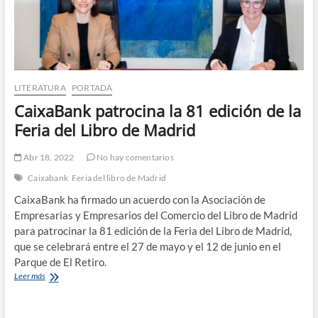
LITERATURA
PORTADA
CaixaBank patrocina la 81 edición de la
Feria del Libro de Madrid
Abr 18, 2022
No hay comentarios
Caixabank
Feria del libro de Madrid
CaixaBank ha firmado un acuerdo con la Asociación de
Empresarias y Empresarios del Comercio del Libro de Madrid
para patrocinar la 81 edición de la Feria del Libro de Madrid,
que se celebrará entre el 27 de mayo y el 12 de junio en el
Parque de El Retiro.
CaixaBank
Leer más
patrocina
la
81