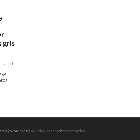
a
er
gris
ill Morel
saga
eros
eesia
|
WordPress
| © Todos los derechos reservados