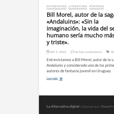
ENTREVISTAS
LITERATURA
PORTADA
Bill Morel, autor de la sag
«Andaluins»: «Sin la
imaginación, la vida del s
humano sería mucho más 
y triste».
Abr 5, 2022
No hay comentarios
B
Entrevistamos a Bill Morel, autor de la 
Andalunis y considerado uno de los prim
autores de fantasía juvenil en Uruguay
Bill
Leer más
Morel,
autor
de
la
saga
«Andaluins»:
La Alternativa digital
| Diseñado por:
Theme Fr
«Sin