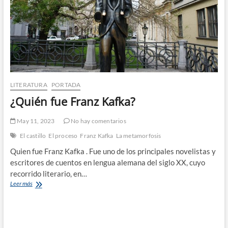
LITERATURA
PORTADA
¿Quién fue Franz Kafka?
May 11, 2023
No hay comentarios
El castillo
El proceso
Franz Kafka
La metamorfosis
Quien fue Franz Kafka . Fue uno de los principales novelistas y
escritores de cuentos en lengua alemana del siglo XX, cuyo
recorrido literario, en…
¿Quién
Leer más
fue
Franz
Kafka?