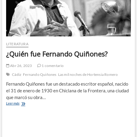
LITERATURA
¿Quién fue Fernando Quiñones?
Abr 26, 2023
1 comentario
Cádiz
Fernando Quiñones
Las mil noches de Hortensia Romero
Fernando Quiñones fue un destacado escritor español, nacido
el 31 de enero de 1930 en Chiclana de la Frontera, una ciudad
que marcó su obra…
¿Quién
Leer más
fue
Fernando
Quiñones?