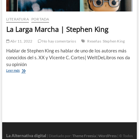
LITERATURA
PORTADA
La Larga Marcha | Stephen King
Abr 11, 2022
No hay comentarios
Reseñas
Stephen King
Hablar de Stephen King es hablar de uno de los autores más
conocidos del s. XX y Vicente C. Cortes| WeltDeLibros nos da
su opinión
La
Leer más
Larga
Marcha
|
Stephen
King
La Alternativa digital
| Diseñado por:
Theme Freesia
|
WordPress
| © Todos