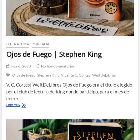
LITERATURA
PORTADA
Ojos de Fuego | Stephen King
Mar 6, 2023
No hay comentarios
Ojos de fuego
Stephen King
Vicente C. Cortes| WeltDeLibros
V. C. Cortes| WeltDeLibros Ojos de Fuego era el título elegido
por el club de lectura de King donde participo, para el mes de
enero.…
Ojos
Leer más
de
Fuego
|
Stephen
King