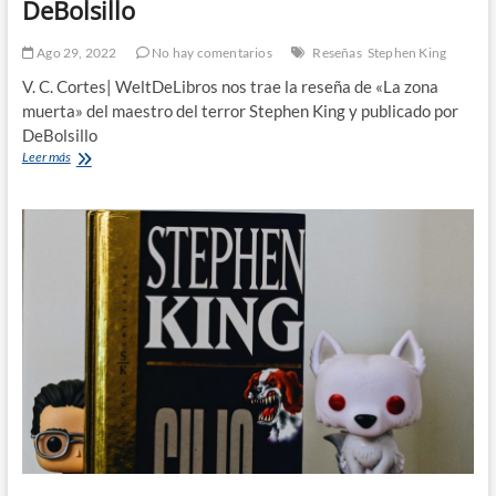
DeBolsillo
Ago 29, 2022
No hay comentarios
Reseñas
Stephen King
V. C. Cortes| WeltDeLibros nos trae la reseña de «La zona
muerta» del maestro del terror Stephen King y publicado por
DeBolsillo
La
Leer más
zona
muerta|
Stephen
King|
DeBolsillo