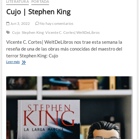
LITERATURA
PORTADA
Cujo | Stephen King
Jun 3, 2022
No hay comentarios
Cujo
Stephen King
Vicente C. Cortes| WeltDeLibros
Vicente C. Cortes| WeltDeLibros nos trae esta semana la
reseña de una de las obras más conocidas del maestro del
terror Stephen King: Cujo
Cujo
Leer más
|
Stephen
King