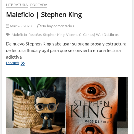
LITERATURA
PORTADA
Maleficio | Stephen King
Mar 28, 2023
No hay comentarios
Maleficio
Reseñas
Stephen King
Vicente C. Cortes| WeltDeLibros
De nuevo Stephen King sabe usar su buena prosa y estructura
de lectura fluida y ágil para que se convierta en una lectura
adictiva
Maleficio
Leer más
|
Stephen
King