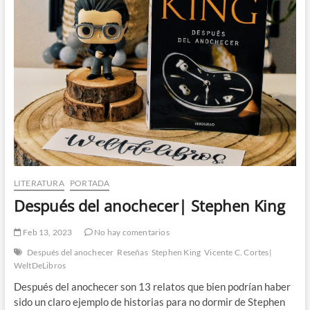
LITERATURA
PORTADA
Después del anochecer| Stephen King
Feb 13, 2023
No hay comentarios
Después del anochecer
Reseñas
Stephen King
Vicente C. Cortes|
WeltDeLibros
Después del anochecer son 13 relatos que bien podrían haber
sido un claro ejemplo de historias para no dormir de Stephen