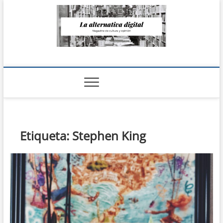
Saltar
al
contenido
La Alternativa
digital
Etiqueta:
Stephen King