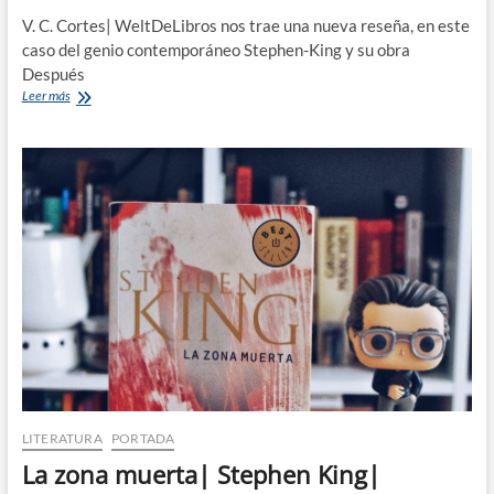
V. C. Cortes| WeltDeLibros nos trae una nueva reseña, en este
caso del genio contemporáneo Stephen-King y su obra
Después
Después|
Leer más
Stephen
King|
DeBolsillo
LITERATURA
PORTADA
La zona muerta| Stephen King|