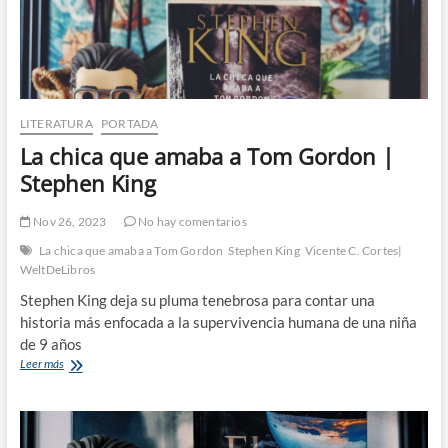
LITERATURA
PORTADA
La chica que amaba a Tom Gordon |
Stephen King
Nov 26, 2023
No hay comentarios
La chica que amaba a Tom Gordon
Stephen King
Vicente C. Cortes|
WeltDeLibros
Stephen King deja su pluma tenebrosa para contar una
historia más enfocada a la supervivencia humana de una niña
de 9 años
La
Leer más
chica
que
amaba
a