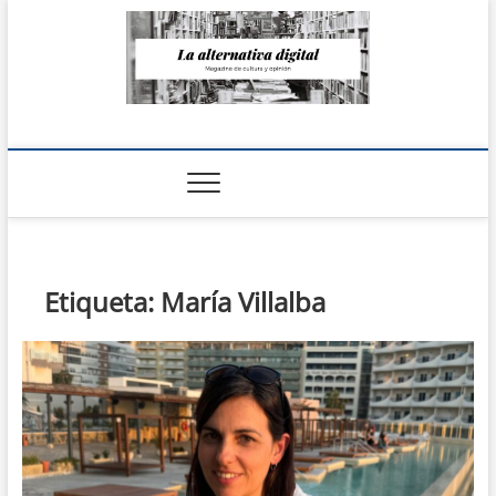
Saltar
al
contenido
La Alternativa
digital
Etiqueta:
María Villalba