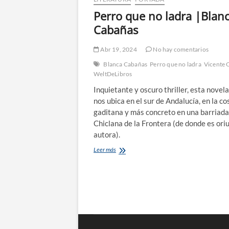
Perro que no ladra |Blan
Cabañas
Abr 19, 2024
No hay comentarios
Blanca Cabañas
Perro que no ladra
Vicente C
WeltDeLibros
Inquietante y oscuro thriller, esta novel
nos ubica en el sur de Andalucía, en la co
gaditana y más concreto en una barriada
Chiclana de la Frontera (de donde es ori
autora).
Perro
Leer más
que
no
ladra
|Blanca
Cabañas