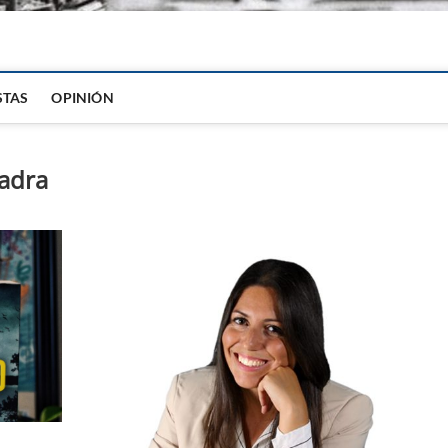
igital
STAS
OPINIÓN
ladra