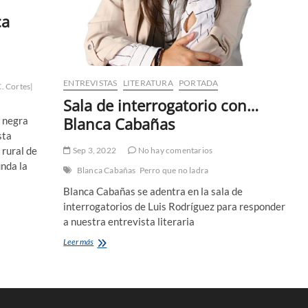
ca
ENTREVISTAS
LITERATURA
PORTADA
. Cortes|
Sala de interrogatorio con…
Blanca Cabañas
a negra
sta
 rural de
Sep 3, 2022
No hay comentarios
unda la
Blanca Cabañas
Perro que no ladra
Blanca Cabañas se adentra en la sala de
interrogatorios de Luis Rodríguez para responder
a nuestra entrevista literaria
Sala
Leer más
de
interrogatorio
con…
Blanca
Cabañas