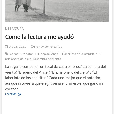
LITERATURA
Como la lectura me ayudó
Dic 18, 2021
No hay comentarios
Caros Ruiz Zafón
El juego del Ángel
El laberinto de los espíritus
El
prisionero del cielo
La sombra del viento
La saga la componen un total de cuatro libros, “La sombra del
viento”, “El juego del Ángel”, “El prisionero del cielo” y “El
laberinto de los espíritus”. Cada uno mejor que el anterior,
aunque si tuviera que elegir, sería el primero el que ganó mi
corazón.
Como
Leer más
la
lectura
me
ayudó