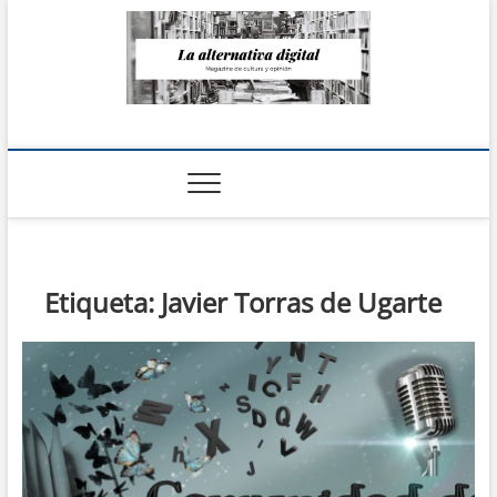
Saltar
al
contenido
La Alternativa
digital
Etiqueta:
Javier Torras de Ugarte