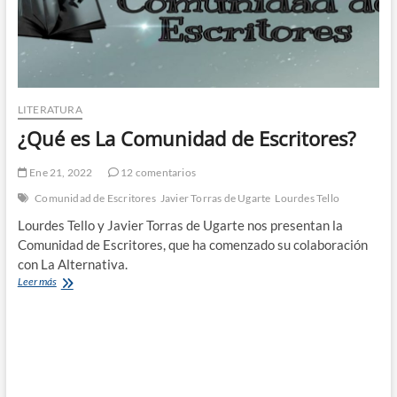
LITERATURA
¿Qué es La Comunidad de Escritores?
Ene 21, 2022
12 comentarios
Comunidad de Escritores
Javier Torras de Ugarte
Lourdes Tello
Lourdes Tello y Javier Torras de Ugarte nos presentan la
Comunidad de Escritores, que ha comenzado su colaboración
con La Alternativa.
¿Qué
Leer más
es
La
Comunidad
de
Escritores?