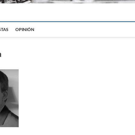
igital
STAS
OPINIÓN
a