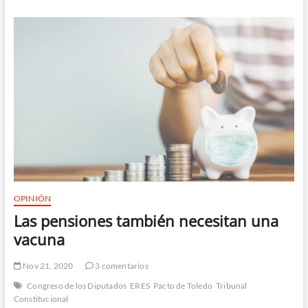
no
pasan
por
su
mejor
momento
OPINIÓN
Las pensiones también necesitan una
vacuna
Nov 21, 2020
3 comentarios
Congreso de los Diputados
ERES
Pacto de Toledo
Tribunal
Constitucional