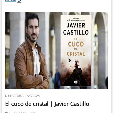
Leer más
grieta
del
silencio
|
Javier
Castillo
LITERATURA
PORTADA
El cuco de cristal | Javier Castillo