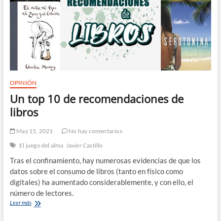
OPINIÓN
Un top 10 de recomendaciones de
libros
May 15, 2021
No hay comentarios
El juego del alma
Javier Castillo
Tras el confinamiento, hay numerosas evidencias de que los
datos sobre el consumo de libros (tanto en físico como
digitales) ha aumentado considerablemente, y con ello, el
número de lectores.
Un
Leer más
top
10