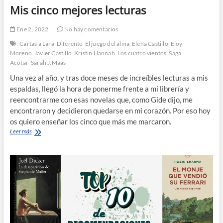
Mis cinco mejores lecturas
Ene 2, 2022
No hay comentarios
Cartas a Lara
Diferente
El juego del alma
Elena Castillo
Eloy
Moreno
Javier Castillo
Kristin Hannah
Los cuatro vientos
Saga
Acotar
Sarah J.Maas
Una vez al año, y tras doce meses de increíbles lecturas a mis
espaldas, llegó la hora de ponerme frente a mi librería y
reencontrarme con esas novelas que, como Gide dijo, me
encontraron y decidieron quedarse en mi corazón. Por eso hoy
os quiero enseñar los cinco que más me marcaron.
Mis
Leer más
cinco
mejores
lecturas