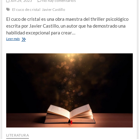
Jun 24, 2023
No hay comentarios
El cuco de cristal
Javier Castillo
El cuco de cristal es una obra maestra del thriller psicológico
escrita por Javier Castillo, un autor que ha demostrado una
habilidad excepcional para crear…
El
Leer más
cuco
de
cristal
|
Javier
Castillo
LITERATURA