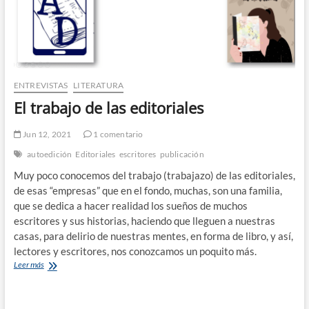
ENTREVISTAS
LITERATURA
El trabajo de las editoriales
Jun 12, 2021
1 comentario
autoedición
Editoriales
escritores
publicación
Muy poco conocemos del trabajo (trabajazo) de las editoriales,
de esas “empresas” que en el fondo, muchas, son una familia,
que se dedica a hacer realidad los sueños de muchos
escritores y sus historias, haciendo que lleguen a nuestras
casas, para delirio de nuestras mentes, en forma de libro, y así,
lectores y escritores, nos conozcamos un poquito más.
El
Leer más
trabajo
de
las