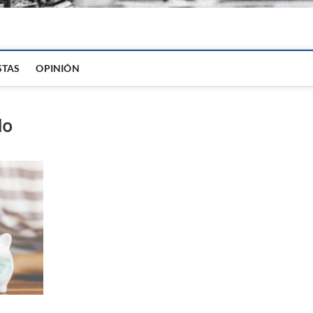
igital
STAS
OPINIÓN
do