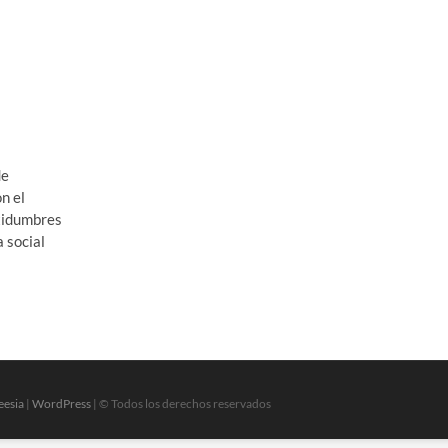
de
n el
tidumbres
a social
eesia
|
WordPress
| © Todos los derechos reservados