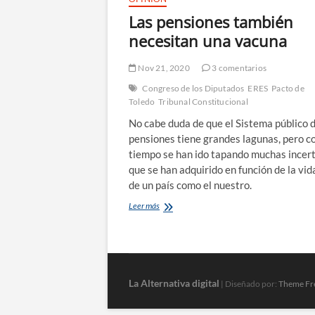
Las pensiones también
necesitan una vacuna
Nov 21, 2020
3 comentarios
Congreso de los Diputados
ERES
Pacto de
Toledo
Tribunal Constitucional
No cabe duda de que el Sistema público 
pensiones tiene grandes lagunas, pero co
tiempo se han ido tapando muchas incer
que se han adquirido en función de la vid
de un país como el nuestro.
Las
Leer más
pensiones
también
necesitan
una
vacuna
La Alternativa digital
| Diseñado por:
Theme Fr