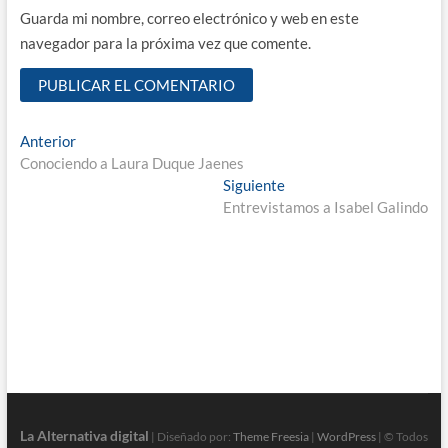
Guarda mi nombre, correo electrónico y web en este
navegador para la próxima vez que comente.
Navegación
Entrada
Anterior
anterior:
Conociendo a Laura Duque Jaenes
de
Entrada
Siguiente
entradas
siguiente:
Entrevistamos a Isabel Galindo
La Alternativa digital
| Diseñado por:
Theme Freesia
|
WordPress
| © Todos