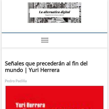
Saltar
al
contenido
La Alternativa
digital
Señales que precederán al fin del
mundo | Yuri Herrera
Pedro Padilla