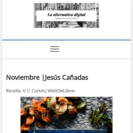
Saltar
al
contenido
La Alternativa
digital
Noviembre |Jesús Cañadas
Reseña: V. C. Cortés| WeltDeLibros