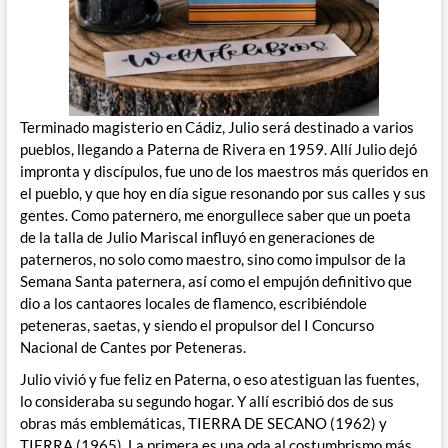
Terminado magisterio en Cádiz, Julio será destinado a varios
pueblos, llegando a Paterna de Rivera en 1959. Allí Julio dejó
impronta y discípulos, fue uno de los maestros más queridos en
el pueblo, y que hoy en día sigue resonando por sus calles y sus
gentes. Como paternero, me enorgullece saber que un poeta
de la talla de Julio Mariscal influyó en generaciones de
paterneros, no solo como maestro, sino como impulsor de la
Semana Santa paternera, así como el empujón definitivo que
dio a los cantaores locales de flamenco, escribiéndole
peteneras, saetas, y siendo el propulsor del I Concurso
Nacional de Cantes por Peteneras.
Julio vivió y fue feliz en Paterna, o eso atestiguan las fuentes,
lo consideraba su segundo hogar. Y allí escribió dos de sus
obras más emblemáticas, TIERRA DE SECANO (1962) y
TIERRA (1965). La primera es una oda al costumbrismo más