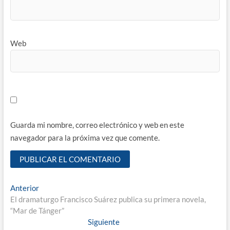
Web
Guarda mi nombre, correo electrónico y web en este
navegador para la próxima vez que comente.
Navegación
Entrada
Anterior
anterior:
El dramaturgo Francisco Suárez publica su primera novela,
de
“Mar de Tánger”
entradas
Entrada
Siguiente