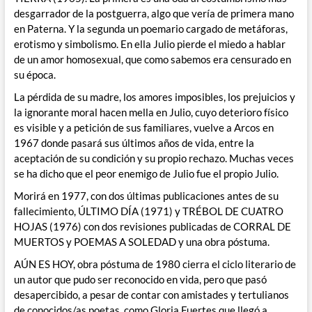
desgarrador de la postguerra, algo que vería de primera mano
en Paterna. Y la segunda un poemario cargado de metáforas,
erotismo y simbolismo. En ella Julio pierde el miedo a hablar
de un amor homosexual, que como sabemos era censurado en
su época.
La pérdida de su madre, los amores imposibles, los prejuicios y
la ignorante moral hacen mella en Julio, cuyo deterioro físico
es visible y a petición de sus familiares, vuelve a Arcos en
1967 donde pasará sus últimos años de vida, entre la
aceptación de su condición y su propio rechazo. Muchas veces
se ha dicho que el peor enemigo de Julio fue el propio Julio.
Morirá en 1977, con dos últimas publicaciones antes de su
fallecimiento, ÚLTIMO DÍA (1971) y TRÉBOL DE CUATRO
HOJAS (1976) con dos revisiones publicadas de CORRAL DE
MUERTOS y POEMAS A SOLEDAD y una obra póstuma.
AÚN ES HOY, obra póstuma de 1980 cierra el ciclo literario de
un autor que pudo ser reconocido en vida, pero que pasó
desapercibido, a pesar de contar con amistades y tertulianos
de conocidos/as poetas, como Gloria Fuertes que llegó a