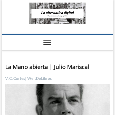
Saltar
al
contenido
La Alternativa
digital
La Mano abierta | Julio Mariscal
V. C. Cortes| WeltDeLibros