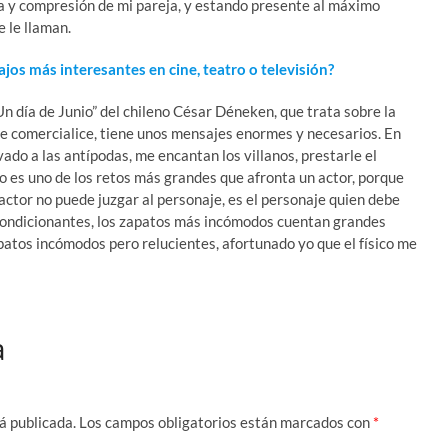
 y compresión de mi pareja, y estando presente al máximo
e le llaman.
jos más interesantes en cine, teatro o televisión?
n día de Junio” del chileno César Déneken, que trata sobre la
e comercialice, tiene unos mensajes enormes y necesarios. En
vado a las antípodas, me encantan los villanos, prestarle el
 es uno de los retos más grandes que afronta un actor, porque
ctor no puede juzgar al personaje, es el personaje quien debe
 condicionantes, los zapatos más incómodos cuentan grandes
apatos incómodos pero relucientes, afortunado yo que el físico me
a
á publicada.
Los campos obligatorios están marcados con
*