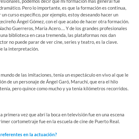
sionales, podemos decir que mi formación más general fue
ramático. Pero lo importante, es que la formación es continua,
un curso específico, por ejemplo, estoy deseando hacer un
algecireño Ángel Gómez, con el que acabo de hacer otra formación.
 Nacho Guerreros, María Acero…. Y de los grandes profesionales
 una biblioteca en casa tremenda, las plataformas nos dan
tor no puede parar de ver cine, series y teatro, es la clave.
e la interpretación.
?
undo de las imitaciones, tenía un espectáculo en vivo al que le
ión de un personaje de Ángel Garó, Maruchi, que era el hilo
tenía, pero quince como mucho y ya tenía kilómetros recorridos.
 primera vez que abrí la boca en televisión fue en una escena
imer cortometraje fue en la escuela de cine de Puerto Real.
referentes en la actuación?