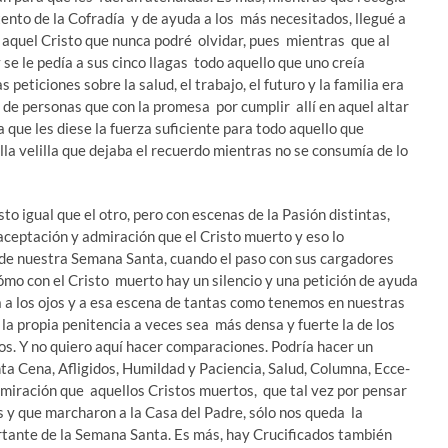
stento de la Cofradía y de ayuda a los más necesitados, llegué a
 aquel Cristo que nunca podré olvidar, pues mientras que al
 se le pedía a sus cinco llagas todo aquello que uno creía
as peticiones sobre la salud, el trabajo, el futuro y la familia era
 de personas que con la promesa por cumplir allí en aquel altar
 que les diese la fuerza suficiente para todo aquello que
a velilla que dejaba el recuerdo mientras no se consumía de lo
 igual que el otro, pero con escenas de la Pasión distintas,
aceptación y admiración que el Cristo muerto y eso lo
de nuestra Semana Santa, cuando el paso con sus cargadores
 cómo con el Cristo muerto hay un silencio y una petición de ayuda
da a los ojos y a esa escena de tantas como tenemos en nuestras
la propia penitencia a veces sea más densa y fuerte la de los
tos. Y no quiero aquí hacer comparaciones. Podría hacer un
ta Cena, Afligidos, Humildad y Paciencia, Salud, Columna, Ecce-
iración que aquellos Cristos muertos, que tal vez por pensar
 y que marcharon a la Casa del Padre, sólo nos queda la
tante de la Semana Santa. Es más, hay Crucificados también