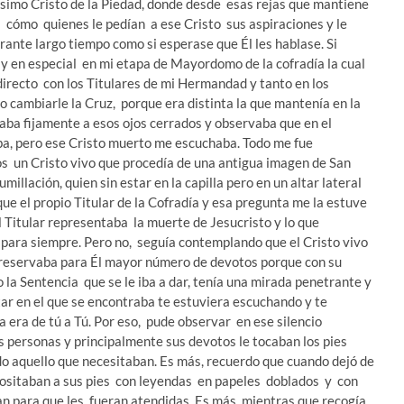
tísimo Cristo de la Piedad, donde desde esas rejas que mantiene
a cómo quienes le pedían a ese Cristo sus aspiraciones y le
ante largo tiempo como si esperase que Él les hablase. Si
 en especial en mi etapa de Mayordomo de la cofradía la cual
 directo con los Titulares de mi Hermandad y tanto en los
 cambiarle la Cruz, porque era distinta la que mantenía en la
iraba fijamente a esos ojos cerrados y observaba que en el
aba, pero ese Cristo muerto me escuchaba. Todo me fue
s un Cristo vivo que procedía de una antigua imagen de San
illación, quien sin estar en la capilla pero en un altar lateral
ue el propio Titular de la Cofradía y esa pregunta me la estuve
 Titular representaba la muerte de Jesucristo y lo que
r para siempre. Pero no, seguía contemplando que el Cristo vivo
se reservaba para Él mayor número de devotos porque con su
la Sentencia que se le iba a dar, tenía una mirada penetrante y
ltar en el que se encontraba te estuviera escuchando y te
a era de tú a Tú. Por eso, pude observar en ese silencio
 personas y principalmente sus devotos le tocaban los pies
do aquello que necesitaban. Es más, recuerdo que cuando dejó de
positaban a sus pies con leyendas en papeles doblados y con
an para que les fueran atendidas. Es más, mientras que recogía