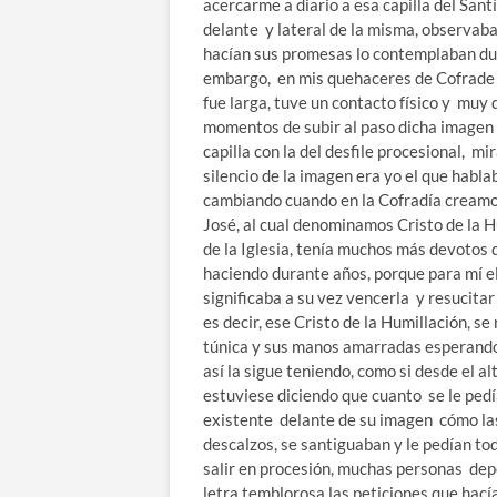
acercarme a diario a esa capilla del San
delante y lateral de la misma, observab
hacían sus promesas lo contemplaban dur
embargo, en mis quehaceres de Cofrade y
fue larga, tuve un contacto físico y muy
momentos de subir al paso dicha imagen o
capilla con la del desfile procesional, m
silencio de la imagen era yo el que habl
cambiando cuando en la Cofradía creamo
José, al cual denominamos Cristo de la Hum
de la Iglesia, tenía muchos más devotos q
haciendo durante años, porque para mí el
significaba a su vez vencerla y resucita
es decir, ese Cristo de la Humillación, 
túnica y sus manos amarradas esperando 
así la sigue teniendo, como si desde el a
estuviese diciendo que cuanto se le pedí
existente delante de su imagen cómo las
descalzos, se santiguaban y le pedían to
salir en procesión, muchas personas de
letra temblorosa las peticiones que hací