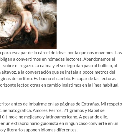
a para escapar de la cárcel de ideas por la que nos movemos. Las
obligan a convertirnos en nómadas lectores. Abandonamos el
sobre el regazo. La calma y el sosiego dan paso al bullicio, al
n altavoz, a la conversación que se instala a pocos metros del
inas de un libro. Es bueno el cambio. Escapar de las lecturas
izonte lector, otras en cambio insistimos en la línea habitual.
critor antes de imbuirme en las páginas de Extrañas. Mi respeto
s cinematográfica. Amores Perros, 21 gramos y Babel se
 último cine mejicano y latinoamericano. A pesar de ello,
 Ser un extraordinario guionista en ningún caso convierte en un
o y literario suponen idiomas diferentes.