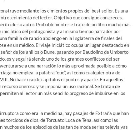
construye mediante los cimientos propios del best seller. Es una
ntretenimiento del lector. Objetivo que consigue con creces.
mérito de su autor. Probablemente se trate de un libro mucho más
aje iniciático del protagonista y al mismo tiempo narrador por
na familia de rancio abolengo en la Inglaterra de finales del
ose en un médico. El viaje iniciático ocupa un lugar destacado en
El señor de los anillos o Dune, pasando por Baudolino de Umberto
o, es y seguirá siendo uno de los grandes conflictos del ser
aventurarse a una narración lo más aproximada posible a cómo
rriaga no emplea la palabra “que”, así como cualquier otra de
XVIII. No hace uso de capítulos ni puntos y aparte. En aquellos
n recurso oneroso y se imponía un uso racional. Se tratan de
e permiten al lector un más sencillo progreso de imbuirse en los
n irruptora como era la medicina, hay pasajes de Extraña que han
es torcidos de dios, de Torcuato Luca de Tena, así como las
muchos de los episodios de las tan de moda series televisivas