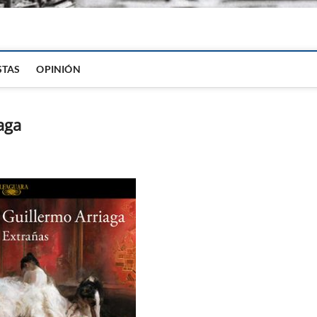
igital
STAS
OPINIÓN
aga