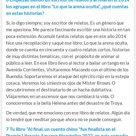
los agrupas en el libro “Lo que la arena oculta”, ¿qué cuentas
en estas historias?
Sí, lo digo siempre; soy escritor de relatos. Es un género que
me apasiona. Me parece fascinante escribir una historia en tan
poca extensión. Acumulé tantos relatos que en ese año 2014
hice una recopilación y saqué ese libro; Lo que la arena oculta,
donde se cuenta en cincuenta y cuatro relatos cortos, historias
de muy distintas temáticas, con el propósito de animar al
público a leer. En ese libro llevo al lector a bailar un tango en la
Avenida Corrientes. Visitaremos Macondo con el último de los
Buendía. Soportaremos el ataque del ejército rojo en la estepa
cosaca. Veremos los siniestros ojos de Mister Brown. O
descubriremos el destinatario de un hacha dubitativa.
Viajaremos en un ascensor que nos cambiará la vida. O
conoceremos a la bella Helena antes del desastre de Troya.
De verdad, que me emociono con ese libro de relatos. Algún día
lo tendré que reeditar porque ahora no se puede conseguir.
7 Tu libro “Al final, un cuento chino “fue finalista en el
Premio Literario Amazon Storyteller 2022, en esta comedia