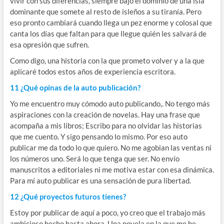
vivir con sus diferencias, siempre bajo el dominio de una isla
dominante que somete al resto de isleños a su tiranía. Pero
eso pronto cambiará cuando llega un pez enorme y colosal que
canta los días que faltan para que llegue quién les salvará de
esa opresión que sufren.
Como digo, una historia con la que prometo volver y a la que
aplicaré todos estos años de experiencia escritora.
11 ¿Qué opinas de la auto publicación?
Yo me encuentro muy cómodo auto publicando,. No tengo más
aspiraciones con la creación de novelas. Hay una frase que
acompaña a mis libros; Escribo para no olvidar las historias
que me cuento. Y sigo pensando lo mismo. Por eso auto
publicar me da todo lo que quiero. No me agobian las ventas ni
los números uno. Será lo que tenga que ser. No envío
manuscritos a editoriales ni me motiva estar con esa dinámica.
Para mí auto publicar es una sensación de pura libertad.
12 ¿Qué proyectos futuros tienes?
Estoy por publicar de aquí a poco, yo creo que el trabajo más
ambicioso hecho hasta ahora. Una novela en la que me he