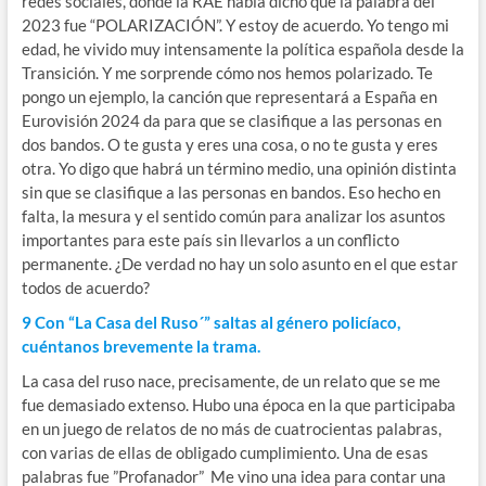
redes sociales, donde la RAE había dicho que la palabra del
2023 fue “POLARIZACIÓN”. Y estoy de acuerdo. Yo tengo mi
edad, he vivido muy intensamente la política española desde la
Transición. Y me sorprende cómo nos hemos polarizado. Te
pongo un ejemplo, la canción que representará a España en
Eurovisión 2024 da para que se clasifique a las personas en
dos bandos. O te gusta y eres una cosa, o no te gusta y eres
otra. Yo digo que habrá un término medio, una opinión distinta
sin que se clasifique a las personas en bandos. Eso hecho en
falta, la mesura y el sentido común para analizar los asuntos
importantes para este país sin llevarlos a un conflicto
permanente. ¿De verdad no hay un solo asunto en el que estar
todos de acuerdo?
9 Con “La Casa del Ruso´” saltas al género policíaco,
cuéntanos brevemente la trama.
La casa del ruso nace, precisamente, de un relato que se me
fue demasiado extenso. Hubo una época en la que participaba
en un juego de relatos de no más de cuatrocientas palabras,
con varias de ellas de obligado cumplimiento. Una de esas
palabras fue ”Profanador” Me vino una idea para contar una