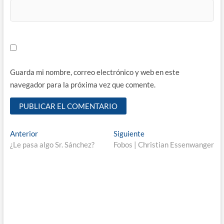
Guarda mi nombre, correo electrónico y web en este
navegador para la próxima vez que comente.
Navegación
Entrada
Entrada
Anterior
Siguiente
anterior:
siguiente:
¿Le pasa algo Sr. Sánchez?
Fobos | Christian Essenwanger
de
entradas