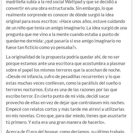
madrileña subía a la red social Wattpad y que se decidió a
convertir en una obra estructurada. Sin embargo, lo que
realmente sorprende es conocer de dónde surgió la idea
original para esos escritos: «Hace unos años, estuve cuidando
de un niño que tenía un amigo imaginario. La idea surgió de una
pregunta que me vino a la mente cuando estaba a punto de
quedarme dormida: ¿qué pasaría si ese amigo imaginario no
fuese tan ficticio como yo pensaba?».
La originalidad de la propuesta podría quedar ahí, de no ser
porque estamos ante una escritora que acostumbra a plasmar
sobre el papel los mismos terrores que la acechan de noche.
«Desde mi infancia, sufro de pesadillas recurrentes y lo que
estas muchas veces conllevan, como la parálisis del sueño o
terrores nocturnos. Esta es una de las razones por las que
escribo terror. En cierto punto de mi vida, decidí sacar
provecho de ellas en vez de dejar que controlasen mis noches.
Empecé con relatos cortos y más tarde me atreví a utilizarlas
en mis novelas. Creo que, para dar miedo, tienes que asustarte
tú primero. Y esta era una gran manera de hacerlo».
Acerca de
El eco del bosque
, como decíamos, su último trabajo,