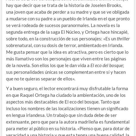
hay que decir que se trata de la historia de Joselen Brooks,
una joven que acaba de perder a su madre y que se ve obligada
a mudarse con su padre a un pueblo de Irlanda en el que pronto
se verá rodeada de sucesos paranormales. La novela es la
segunda entrega de la saga El Núcleo, y Ortega hace hincapié,
sobre todo, en la construcción de sus personajes: «Es un
thriller
sobrenatural, con su dosis de terror, ambientado en Irlanda.
Me gusta pensar que la idea es atractiva, pero es cierto que lo
más llamativo son los personajes que viven entre las páginas
de la novela. Son ellos los que le dan vida a
El eco del bosque
;
sus personalidades únicas se complementan entre sí y hacen
que no te quieras separar de ellos».
Y a buen seguro, el lector encontrará muy disfrutable la forma
en que Raquel Ortega ha ciudado la ambientación, uno de los
aspectos más destacables de El eco del bosque. Tanto que
incluso los nombres de las localizaciones tienen un significado
en lengua irlandesa. Un trabajo que sin duda debe de ser
extenuante, pero que para la autora madrileña es fundamental
para meter al público en su historia. «Pienso que, para dotar de
veracidad a una historia y que esta tenga una buena calidad, la