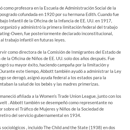
como profesora en la Escuela de Administración Social de la
e posgrado cofundada en 1920 por su hermana Edith. Cuando fue
ajo Infantil de la Oficina de la Infancia de EE. UU. en 1917,
rganizó y administró la primera limitación federal del trabajo
Keating-Owen, fue posteriormente declarado inconstitucional,
l trabajo infantil en futuras leyes.
ervir como directora de la Comisión de Inmigrantes del Estado de
a de la Oficina de Niños de EE. UU. solo dos años después. Fue
ogró su mayor éxito, haciendo campaña por la limitación y
l. Durante este tiempo, Abbott también ayudó a administrar la Ley
go se derogó, asignó ayuda federal a los estados para la
aban la salud de los bebés y las madres primerizas.
rmaneció afiliada a la Women’s Trade Union League, junto con los
elt . Abbott también se desempeñó como representante no
sor sobre el Tráfico de Mujeres y Niños de la Sociedad de
retiro del servicio gubernamental en 1934.
 sociológicos , incluido The Child and the State (1938) en dos