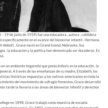
– 19 de junio de 1939) fue una educadora , autora , cabildera
ró específicamente en el avance del bienestar infantil . Hermana
 Abbott , Grace nació en Grand Island, Nebraska. Sus
gía , la educación y la política han demostrado ser duraderas. Es
ka.
ó en un ambiente hogareño que ponía énfasis en la educación , la
general. A través de las enseñanzas de su madre, Elizabeth, los
sticias históricas impuestas a los nativos americanos en toda la
nocimiento del movimiento de sufragio femenino, Grace desarrolló
s tarde la llevaría a las áreas de bienestar infantil y derechos
ollege en 1898, Grace trabajó como maestra de escuela
 en trabajo social . En 1902, comenzó sus estudios de posgrado