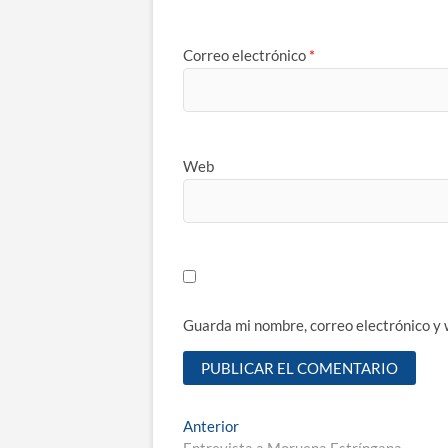
Correo electrónico
*
Web
Guarda mi nombre, correo electrónico y
Navegación
Entrada
Anterior
anterior:
Entrevista a Moruena Estríngana