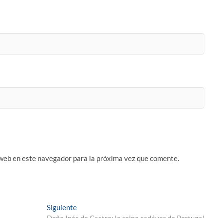
 web en este navegador para la próxima vez que comente.
Entrada
Siguiente
siguiente:
Doña Inés de Castro: la reina cadáver de Portugal