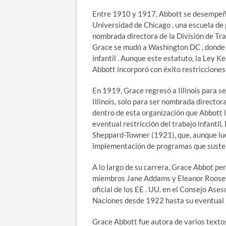
Entre 1910 y 1917, Abbott se desempeñó 
Universidad de Chicago , una escuela d
nombrada directora de la División de Trab
Grace se mudó a Washington DC , donde o
infantil . Aunque este estatuto, la Ley 
Abbott incorporó con éxito restricciones a
En 1919, Grace regresó a Illinois para s
Illinois, solo para ser nombrada director
dentro de esta organización que Abbott l
eventual restricción del trabajo infanti
Sheppard-Towner (1921), que, aunque lue
implementación de programas que sustent
A lo largo de su carrera, Grace Abbot pe
miembros Jane Addams y Eleanor Roosev
oficial de los EE . UU. en el Consejo Ase
Naciones desde 1922 hasta su eventual 
Grace Abbott fue autora de varios textos