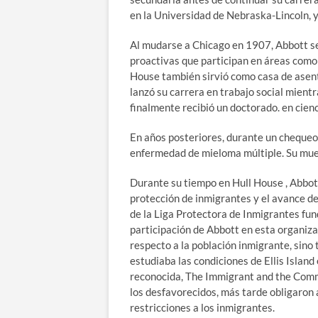
en la Universidad de Nebraska-Lincoln, 
Al mudarse a Chicago en 1907, Abbott se
proactivas que participan en áreas como 
House también sirvió como casa de asenta
lanzó su carrera en trabajo social mient
finalmente recibió un doctorado. en cienc
En años posteriores, durante un chequeo
enfermedad de mieloma múltiple. Su muer
Durante su tiempo en Hull House , Abbot
protección de inmigrantes y el avance de
de la Liga Protectora de Inmigrantes fu
participación de Abbott en esta organiza
respecto a la población inmigrante, sino 
estudiaba las condiciones de Ellis Islan
reconocida, The Immigrant and the Commu
los desfavorecidos, más tarde obligaron 
restricciones a los inmigrantes.