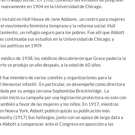
y nuevamente en 1904 en la Universidad de Chicago .
 instaló en Hull House de Jane Addams , un centro para mujeres
el movimiento feminista temprano y la reforma social. Hull
miento , un refugio seguro para los pobres. Fue allí que Abbott
ras continuaba sus estudios en la Universidad de Chicago, y
ias políticas en 1909.
 médico de 1938, los médicos descubrieron que Grace padecía la
te se produjo un año después, a la edad de 60 años.
t fue miembro de varios comités y organizaciones para la
l bienestar infantil . En particular, se desempeñó como directora
ndada por su amiga cercana Sophonisba Breckinridge . La
ción inició su campaña por una legislación protectora no solo con
también a favor de las mujeres y los niños. En 1917, mientras
d en Nueva York, Abbott publicó quizás su publicación más
nity (1917).Sus hallazgos, junto con un apoyo de larga data a
a Abbott a comparecer ante el Congreso en oposición a las